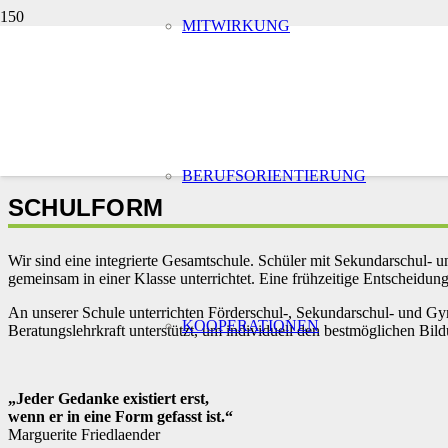
MITWIRKUNG
Start
Unsere Schul
BERUFSORIENTIERUNG
SCHULFORM
Wir sind eine integrierte Gesamtschule. Schüler mit Sekundarschul
gemeinsam in einer Klasse unterrichtet. Eine frühzeitige Entscheidu
An unserer Schule unterrichten Förderschul-, Sekundarschul- und Gym
KOOPERATIONEN
Beratungslehrkraft unterstützt, um individuell den bestmöglichen Bil
„Jeder Gedanke existiert erst,
wenn er in eine Form gefasst ist.“
Marguerite Friedlaender