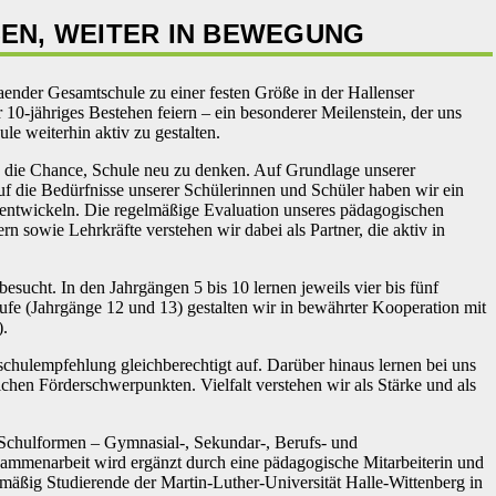
EN, WEITER IN BEWEGUNG
aender Gesamtschule zu einer festen Größe in der Hallenser
 10-jähriges Bestehen feiern – ein besonderer Meilenstein, der uns
ule weiterhin aktiv zu gestalten.
d die Chance, Schule neu zu denken. Auf Grundlage unserer
uf die Bedürfnisse unserer Schülerinnen und Schüler haben wir ein
erentwickeln. Die regelmäßige Evaluation unseres pädagogischen
rn sowie Lehrkräfte verstehen wir dabei als Partner, die aktiv in
sucht. In den Jahrgängen 5 bis 10 lernen jeweils vier bis fünf
ufe (Jahrgänge 12 und 13) gestalten wir in bewährter Kooperation mit
).
hulempfehlung gleichberechtigt auf. Darüber hinaus lernen bei uns
hen Förderschwerpunkten. Vielfalt verstehen wir als Stärke und als
n Schulformen – Gymnasial-, Sekundar-, Berufs- und
sammenarbeit wird ergänzt durch eine pädagogische Mitarbeiterin und
elmäßig Studierende der Martin-Luther-Universität Halle-Wittenberg in