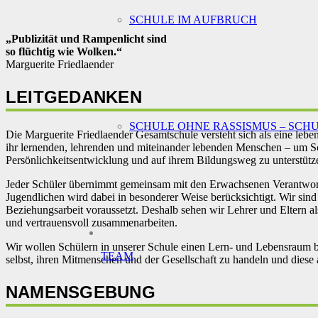
SCHULE IM AUFBRUCH
„Publizität und Rampenlicht sind
so flüchtig wie Wolken.“
Marguerite Friedlaender
LEITGEDANKEN
SCHULE OHNE RASSISMUS – SCH
Die Marguerite Friedlaender Gesamtschule versteht sich als eine leben
ihr lernenden, lehrenden und miteinander lebenden Menschen – um Sch
Persönlichkeitsentwicklung und auf ihrem Bildungsweg zu unterstütz
Jeder Schüler übernimmt gemeinsam mit den Erwachsenen Verantwortu
Jugendlichen wird dabei in besonderer Weise berücksichtigt. Wir sind
Beziehungsarbeit voraussetzt. Deshalb sehen wir Lehrer und Eltern als
und vertrauensvoll zusammenarbeiten.
Wir wollen Schülern in unserer Schule einen Lern- und Lebensraum b
TEAM
selbst, ihren Mitmenschen und der Gesellschaft zu handeln und diese a
NAMENSGEBUNG