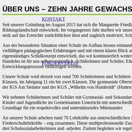
ÜBER UNS – ZEHN JAHRE GEWACHS
KONTAKT
Seit unserer Gründung im August 2015 hat sich die Marguerite Friedl
Bildungslandschaft entwickelt. Im vergangenen Jahr durften wir unser
stolz auf das Erreichte zurückblicken lässt und zugleich motiviert, Sch
Aus der besonderen Situation einer Schule im Aufbau heraus entstan
vielfältigen pädagogischen Erfahrungen und mit einem klaren Blick a
eigenständiges Schulkonzept entwickelt, das wir kontinuierlich weit
Handelns ist für uns selbstverständlich. Schülerinnen und Schüler, Elte
FÖRDERVEREIN
Entwicklungsprozesse einbezogen werden.
Unsere Schule wird derzeit von rund 700 Schülerinnen und Schülern be
Klassen, im Jahrgang 11 ein bis zwei Klassen. Die gymnasiale Oberst
der IGS Am Steintor und der KGS „Wilhelm von Humboldt“ (Hutten
Wir nehmen Schülerinnen und Schüler mit Gymnasial- und Sekundarsc
Kinder und Jugendliche im Gemeinsamen Unterricht mit unterschiedlic
Grundlage für ein respektvolles und unterstützendes Miteinander.
An unserer Schule arbeiten rund 70 Lehrkräfte aus unterschiedliche
Förderschullehrkräfte – eng zusammen. Diese multiprofessionelle Zu
drei Schulsozialarbeiterinnen und -arbeiter. Zudem begleiten wir reg