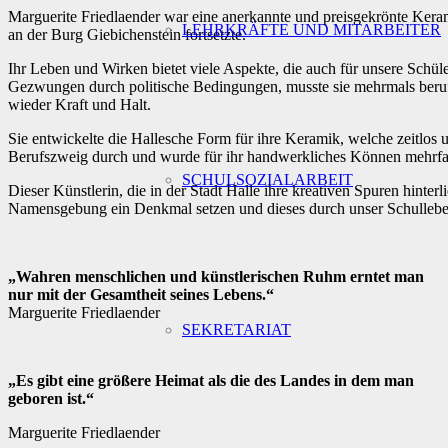
Marguerite Friedlaender war eine anerkannte und preisgekrönte Ker
LEHRKRÄFTE UND MITARBEITER
an der Burg Giebichenstein fortsetzte.
Ihr Leben und Wirken bietet viele Aspekte, die auch für unsere Schül
Gezwungen durch politische Bedingungen, musste sie mehrmals berufl
wieder Kraft und Halt.
Sie entwickelte die Hallesche Form für ihre Keramik, welche zeitlos u
Berufszweig durch und wurde für ihr handwerkliches Können mehrfach
SCHULSOZIALARBEIT
Dieser Künstlerin, die in der Stadt Halle ihre kreativen Spuren hinterl
Namensgebung ein Denkmal setzen und dieses durch unser Schulleben
„Wahren menschlichen und künstlerischen Ruhm erntet man
nur mit der Gesamtheit seines Lebens.“
Marguerite Friedlaender
SEKRETARIAT
„Es gibt eine größere Heimat als die des Landes in dem man
geboren ist.“
Marguerite Friedlaender