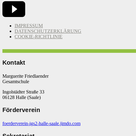
IMPRESSUM
DATENSCHUTZERKLÄRUNG
COOKIE-RICHTLINIE
Kontakt
Marguerite Friedlaender
Gesamtschule
Ingolstädter Straße 33
06128 Halle (Saale)
Förderverein
foerderverein-igs2-halle-saale.jimdo.com