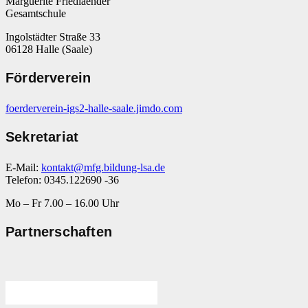
Marguerite Friedlaender
Gesamtschule
Ingolstädter Straße 33
06128 Halle (Saale)
Förderverein
foerderverein-igs2-halle-saale.jimdo.com
Sekretariat
E-Mail:
kontakt@mfg.bildung-lsa.de
Telefon: 0345.122690 -36
Mo – Fr 7.00 – 16.00 Uhr
Partnerschaften