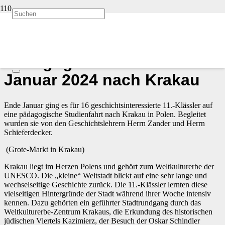
Start
Allgemein
vor 2 Jahren
Pädagogische Studienfahrt
Januar 2024 nach Krakau
Ende Januar ging es für 16 geschichtsinteressierte 11.-Klässler auf
eine pädagogische Studienfahrt nach Krakau in Polen. Begleitet
wurden sie von den Geschichtslehrern Herrn Zander und Herrn
Schieferdecker.
(Grote-Markt in Krakau)
Krakau liegt im Herzen Polens und gehört zum Weltkulturerbe der
UNESCO. Die „kleine“ Weltstadt blickt auf eine sehr lange und
wechselseitige Geschichte zurück. Die 11.-Klässler lernten diese
vielseitigen Hintergründe der Stadt während ihrer Woche intensiv
kennen. Dazu gehörten ein geführter Stadtrundgang durch das
Weltkulturerbe-Zentrum Krakaus, die Erkundung des historischen
jüdischen Viertels Kazimierz, der Besuch der Oskar Schindler