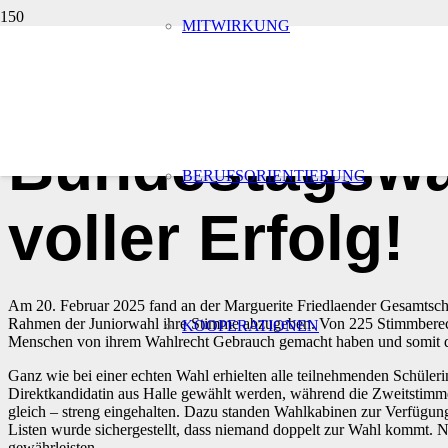
MITWIRKUNG
Start
Allgemein
vor 1 Jahr
Bundestagswa
BERUFSORIENTIERUNG
voller Erfolg!
Am 20. Februar 2025 fand an der Marguerite Friedlaender Gesamtschu
Rahmen der Juniorwahl ihre Stimme abzugeben. Von 225 Stimmberechtig
KOOPERATIONEN
Menschen von ihrem Wahlrecht Gebrauch gemacht haben und somit de
Ganz wie bei einer echten Wahl erhielten alle teilnehmenden Schüler
Direktkandidatin aus Halle gewählt werden, während die Zweitstimme 
gleich – streng eingehalten. Dazu standen Wahlkabinen zur Verfügu
Listen wurde sichergestellt, dass niemand doppelt zur Wahl kommt. 
gewährleisten.