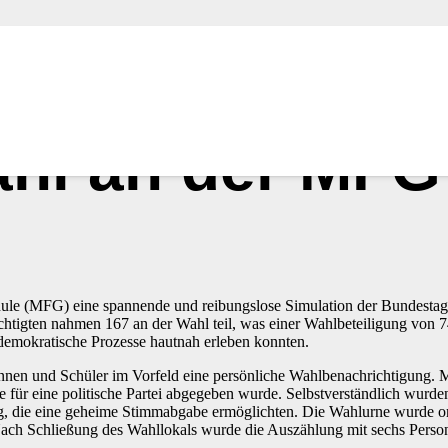
hl an der MFG 
le (MFG) eine spannende und reibungslose Simulation der Bundestagswa
ten nahmen 167 an der Wahl teil, was einer Wahlbeteiligung von 74,2 
mokratische Prozesse hautnah erleben konnten.
innen und Schüler im Vorfeld eine persönliche Wahlbenachrichtigung. M
für eine politische Partei abgegeben wurde. Selbstverständlich wurden 
ng, die eine geheime Stimmabgabe ermöglichten. Die Wahlurne wurde 
Nach Schließung des Wahllokals wurde die Auszählung mit sechs Person