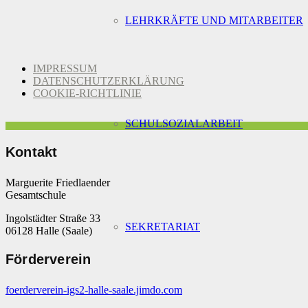
LEHRKRÄFTE UND MITARBEITER
IMPRESSUM
DATENSCHUTZERKLÄRUNG
COOKIE-RICHTLINIE
SCHULSOZIALARBEIT
Kontakt
Marguerite Friedlaender
Gesamtschule
Ingolstädter Straße 33
SEKRETARIAT
06128 Halle (Saale)
Förderverein
foerderverein-igs2-halle-saale.jimdo.com