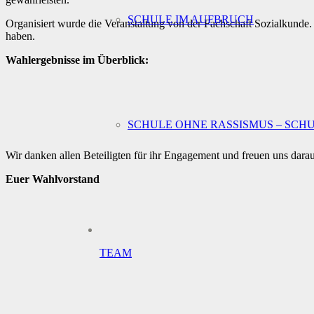
SCHULE IM AUFBRUCH
Organisiert wurde die Veranstaltung von der Fachschaft Sozialkunde. 
haben.
Wahlergebnisse im Überblick:
SCHULE OHNE RASSISMUS – SCH
Wir danken allen Beteiligten für ihr Engagement und freuen uns darau
Euer Wahlvorstand
TEAM