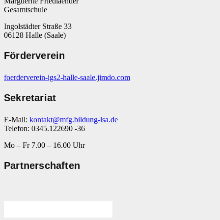
Marguerite Friedlaender
Gesamtschule
Ingolstädter Straße 33
06128 Halle (Saale)
Förderverein
foerderverein-igs2-halle-saale.jimdo.com
Sekretariat
E-Mail:
kontakt@mfg.bildung-lsa.de
Telefon: 0345.122690 -36
Mo – Fr 7.00 – 16.00 Uhr
Partnerschaften