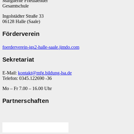
Marguerite Friedlaender
Gesamtschule
Ingolstädter Straße 33
06128 Halle (Saale)
Förderverein
foerderverein-igs2-halle-saale.jimdo.com
Sekretariat
E-Mail:
kontakt@mfg.bildung-lsa.de
Telefon: 0345.122690 -36
Mo – Fr 7.00 – 16.00 Uhr
Partnerschaften