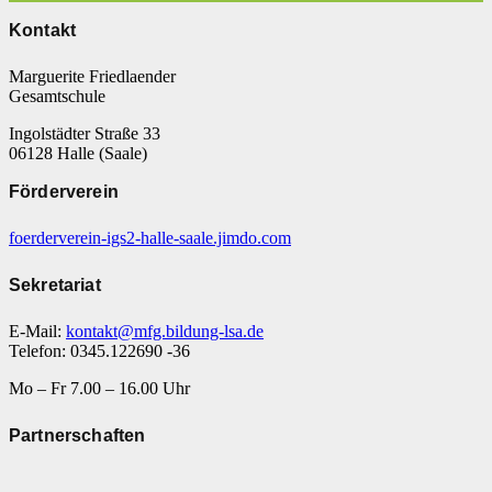
Kontakt
Marguerite Friedlaender
Gesamtschule
Ingolstädter Straße 33
06128 Halle (Saale)
Förderverein
foerderverein-igs2-halle-saale.jimdo.com
Sekretariat
E-Mail:
kontakt@mfg.bildung-lsa.de
Telefon: 0345.122690 -36
Mo – Fr 7.00 – 16.00 Uhr
Partnerschaften