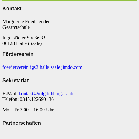
Kontakt
Marguerite Friedlaender
Gesamtschule
Ingolstädter Straße 33
06128 Halle (Saale)
Förderverein
foerderverein-igs2-halle-saale.jimdo.com
Sekretariat
E-Mail:
kontakt@mfg.bildung-lsa.de
Telefon: 0345.122690 -36
Mo – Fr 7.00 – 16.00 Uhr
Partnerschaften