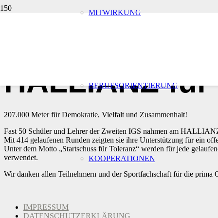
MITWIRKUNG
Start
Allgemein
vor 8 Jahren
HALLIANZ für V
BERUFSORIENTIERUNG
207.000 Meter für Demokratie, Vielfalt und Zusammenhalt!
Fast 50 Schüler und Lehrer der Zweiten IGS nahmen am HALLIANZ Sp
Mit 414 gelaufenen Runden zeigten sie ihre Unterstützung für ein offe
Unter dem Motto „Startschuss für Toleranz“ werden für jede gelauf
verwendet.
KOOPERATIONEN
Wir danken allen Teilnehmern und der Sportfachschaft für die prima 
IMPRESSUM
DATENSCHUTZERKLÄRUNG