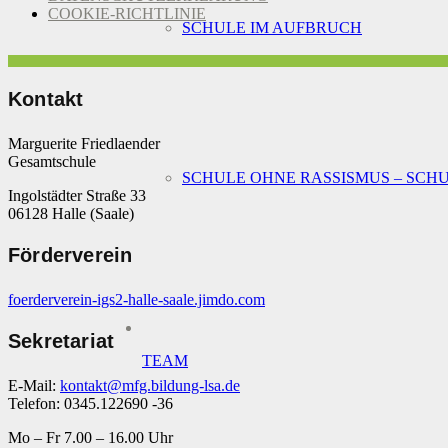
COOKIE-RICHTLINIE
SCHULE IM AUFBRUCH
Kontakt
Marguerite Friedlaender
Gesamtschule
SCHULE OHNE RASSISMUS – SCH
Ingolstädter Straße 33
06128 Halle (Saale)
Förderverein
foerderverein-igs2-halle-saale.jimdo.com
Sekretariat
TEAM
E-Mail:
kontakt@mfg.bildung-lsa.de
Telefon: 0345.122690 -36
Mo – Fr 7.00 – 16.00 Uhr