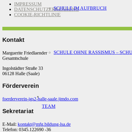
IMPRESSUM
SCHULE IM AUFBRUCH
DATENSCHUTZERKLÄRUNG
COOKIE-RICHTLINIE
Kontakt
SCHULE OHNE RASSISMUS – SCH
Marguerite Friedlaender
Gesamtschule
Ingolstädter Straße 33
06128 Halle (Saale)
Förderverein
foerderverein-igs2-halle-saale.jimdo.com
TEAM
Sekretariat
E-Mail:
kontakt@mfg.bildung-lsa.de
Telefon: 0345.122690 -36